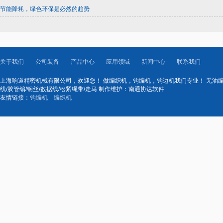
节能降耗，绿色环保是必然的趋势
关于我们
公司装备
产品中心
应用领域
新闻中心
联系我们
上海响道精密机械有限公司，欢迎您！ 做编织机，钩编机，钩边机我们专业！ 无油编织机
线/胶管编/钢丝/数据线/松紧绳带/走马 制作维护：南通协达软件
友情链接：
钩编机
编织机