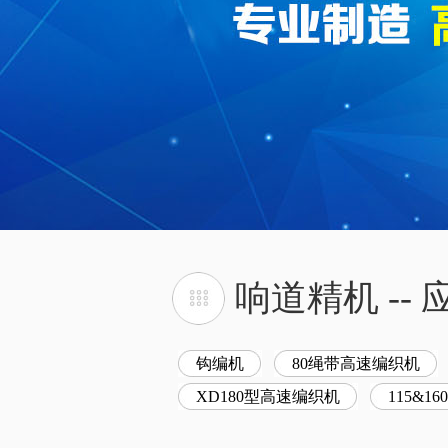
响道精机 -
钩编机
80绳带高速编织机
XD180型高速编织机
115&