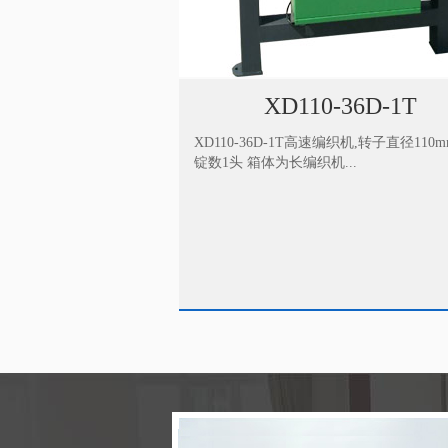
XD110-36D-1T
XD90-33D
6D-1T高速编织机,转子直径110mm，36
XD90-33D-2T高速编织机,转
为长编织机...
数2头 箱体为长编织机...