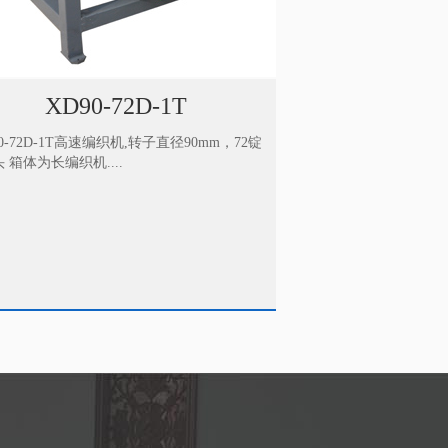
XD90-80D-1T
XD90-80D-1T高速编织机,转子直径90mm，80锭
XD90-56
数1头 箱体为长编织机...
数1头 箱体为