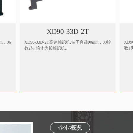
XD90-72D-1T
，33锭
XD90-72D-1T高速编织机,转子直径90mm，72锭
XD
数1头 箱体为长编织机....
数1
企业概况