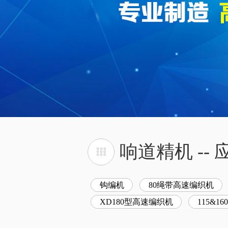
响道精机 -
钩编机
80绳带高速编织机
XD180型高速编织机
115&