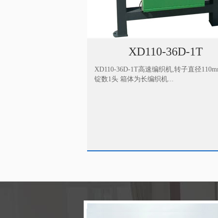
-36D-1T
XD90-33D-2T
编织机,转子直径110mm，36
XD90-33D-2T高速编织机,转子直径90mm
...
数2头 箱体为长编织机...