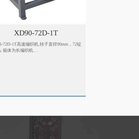
XD90-80D-1T
XD90-
90-80D-1T高速编织机,转子直径90mm，80锭
XD90-56D-1T高速
头 箱体为长编织机...
数1头 箱体为长编织机..