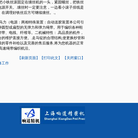
把小铁丝滚固定在缠丝机的一头，紧固螺丝，把铁丝
源开关。.缠丝时一定要注意，一边看小滚子排线是
在调理好铁丝后方可继续缠丝。.。
马力（电源：两相特殊装置：自动送胶装置本公司引
种圆型或扁型的无弹力和弹力绳带。用于编织各种鞋
带、电线、纤维等。二机械特性：.高品质的机件，
的维护直接方便。.走马锭的合理结构,使更换纱管和
标准的零件补给以及完善的售后服务,将为您机器的正常
高速绳带编织机沿。
【刷新页面】
【打印此文】
【关闭窗口】
修工作