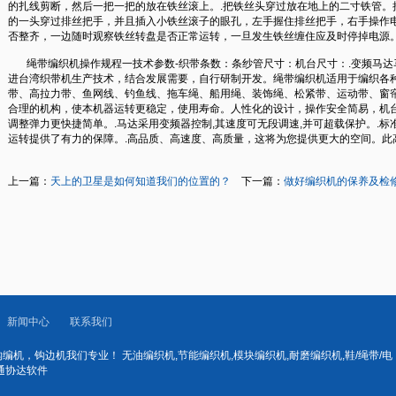
的扎线剪断，然后一把一把的放在铁丝滚上。.把铁丝头穿过放在地上的二寸铁管。
的一头穿过排丝把手，并且插入小铁丝滚子的眼孔，左手握住排丝把手，右手操作电
否整齐，一边随时观察铁丝转盘是否正常运转，一旦发生铁丝缠住应及时停掉电源。
绳带编织机操作规程一技术参数-织带条数：条纱管尺寸：机台尺寸：.变频马达
进台湾织带机生产技术，结合发展需要，自行研制开发。
绳带编织机
适用于编织各
带、高拉力带、鱼网线、钓鱼线、拖车绳、船用绳、装饰绳、松紧带、运动带、窗帘
合理的机构，使本机器运转更稳定，使用寿命。人性化的设计，操作安全简易，机台
调整弹力更快捷简单。.马达采用变频器控制,其速度可无段调速,并可超载保护。.
运转提供了有力的保障。.高品质、高速度、高质量，这将为您提供更大的空间。此
上一篇：
天上的卫星是如何知道我们的位置的？
下一篇：
做好编织机的保养及检
新闻中心
联系我们
机，钩边机我们专业！ 无油编织机,节能编织机,模块编织机,耐磨编织机,鞋/绳带/电
南通协达软件