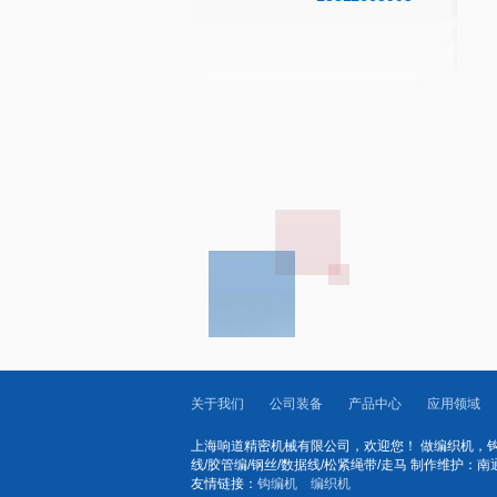
关于我们
公司装备
产品中心
应用领域
上海响道精密机械有限公司，欢迎您！ 做编织机，钩编
线/胶管编/钢丝/数据线/松紧绳带/走马 制作维护：
友情链接：
钩编机
编织机