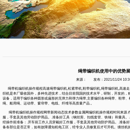
绳带编织机使用中的优势
来源： 发布：2021/11/24 10:36
绳带机编织机操作规程高速绳带编织机,松紧带机,鞋带编织机,绳带编织机,高速走马
织机是本厂吸收国外，多种先进技术，结合目前我国的技术水平，研制，开发的，
设备，适用于编织各种圆形或扁形的无弹力和弹力绳带,主要编织各种绳带、鞋带、
绳、船用绳、运动带、窗帘带、电线、纤维等高质量产品.。
绳带机编织机操作规程网带新闻动态技术参数金属网编织机操作规程时间来源.作
服，手套及其他劳动防护用品。.准备好工具（钢丝剪、扣线套管、铁锤）和量具。
经操作前准备：.开车前工作人员穿戴好工作服，手套及其他劳动防护用品。.准备
备各部位是否正常，如有故障通知机电工区，经专业人员修复后才可开机。缠丝机操