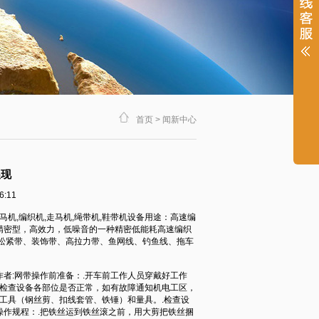
首页
>
闻新中心
展现
:11
机,编织机,走马机,绳带机,鞋带机设备用途：高速编
精密型，高效力，低噪音的一种精密低能耗高速编织
松紧带、装饰带、高拉力带、鱼网线、钓鱼线、拖车
者:网带操作前准备：.开车前工作人员穿戴好工作
.检查设备各部位是否正常，如有故障通知机电工区，
好工具（钢丝剪、扣线套管、铁锤）和量具。.检查设
作规程：.把铁丝运到铁丝滚之前，用大剪把铁丝捆