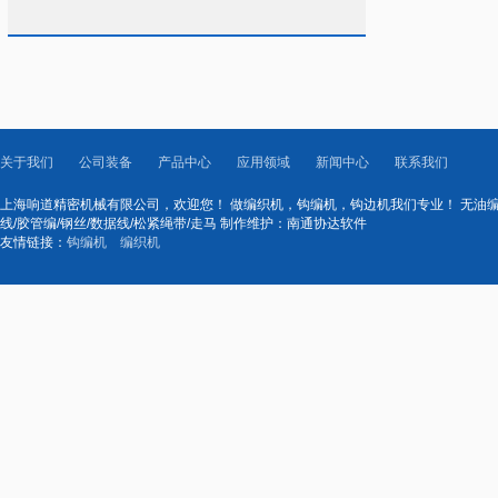
关于我们
公司装备
产品中心
应用领域
新闻中心
联系我们
上海响道精密机械有限公司，欢迎您！ 做编织机，钩编机，钩边机我们专业！ 无油编织机
线/胶管编/钢丝/数据线/松紧绳带/走马 制作维护：南通协达软件
友情链接：
钩编机
编织机