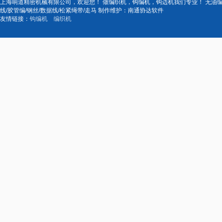
上海响道精密机械有限公司，欢迎您！ 做编织机，钩编机，钩边机我们专业！ 无油编织机
线/胶管编/钢丝/数据线/松紧绳带/走马 制作维护：南通协达软件
友情链接：
钩编机
编织机